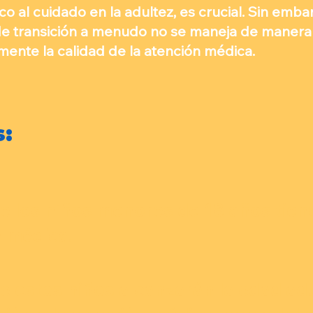
co al cuidado en la adultez, es crucial. Sin emb
de transición a menudo no se maneja de manera 
mente la calidad de la atención médica.
s:
e los niños menores de 18 años tie
 médica.
e estos niños alcanzarán la edad ad