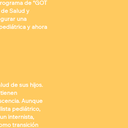
 programa de “GOT
 de Salud y
egurar una
pediátrica y ahora
lud de sus hijos.
 tienen
escencia. Aunque
ista pediátrico,
n internista,
como transición