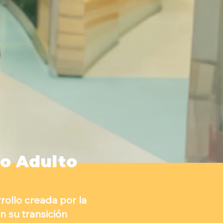
o Adulto
rollo creada por la
n su transición