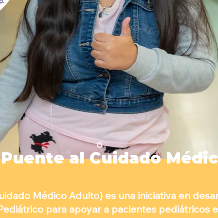
Puente al Cuidado Médic
idado Médico Adulto) es una iniciativa en desar
ediátrico para apoyar a pacientes pediátricos e