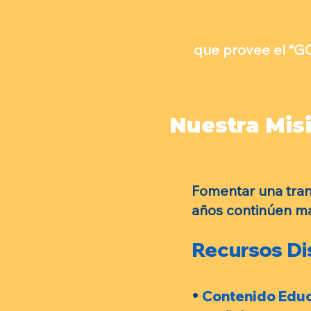
•
Pacientes de 14
que provee el “GOT
Nuestra Mis
Fomentar una trans
años continúen ma
Recursos Di
•
Contenido Educ