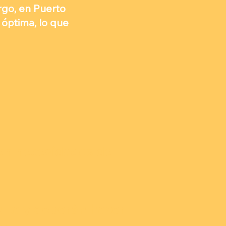
argo, en Puerto
óptima, lo que
nen necesidades de
ulta y deberán hacer