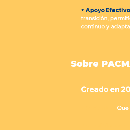
•
Apoyo Efectivo
transición, permi
continuo y adapta
Sobre PAC
Creado en 20
•
Pacientes:
Que h
•
Condiciones Cr