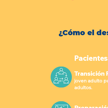
la trans
¿Cómo el de
Pacientes
Transición 
joven adulto p
adultos.
Preparació